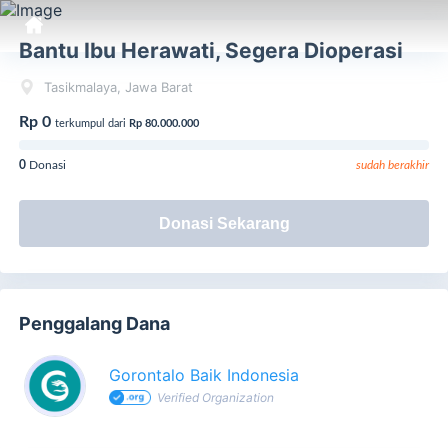
Bantu Ibu Herawati, Segera Dioperasi
Tasikmalaya, Jawa Barat
Rp 0
terkumpul dari
Rp 80.000.000
0
Donasi
sudah berakhir
Donasi Sekarang
Penggalang Dana
Gorontalo Baik Indonesia
Verified Organization